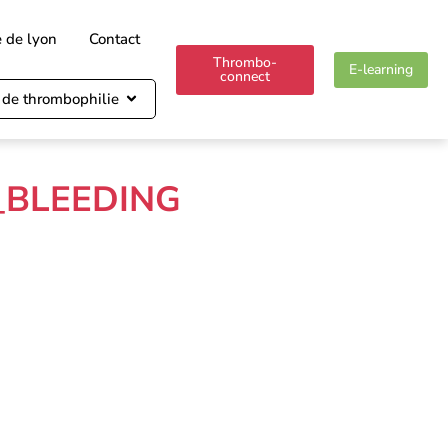
e de lyon
Contact
Thrombo-
E-learning
connect
 de thrombophilie
_BLEEDING